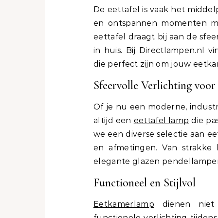
De eettafel is vaak het middelpunt van gezellige diners, familiebijeenkomsten
en ontspannen momenten met
eettafel draagt bij aan de sfe
in huis. Bij Directlampen.nl v
die perfect zijn om jouw eetk
Sfeervolle Verlichting voor 
Of je nu een moderne, industri
altijd een
eettafel lamp
die pas
we een diverse selectie aan ee
en afmetingen. Van strakke
elegante glazen pendellampen, 
Functioneel en Stijlvol
Eetkamerlamp
dienen niet a
functionele verlichting tijden