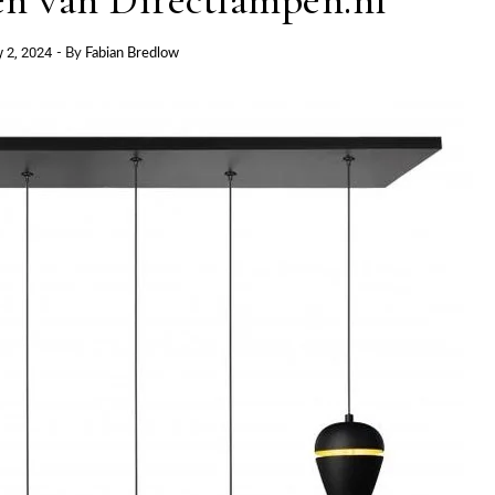
en van Directlampen.nl
y 2, 2024
- By
Fabian Bredlow