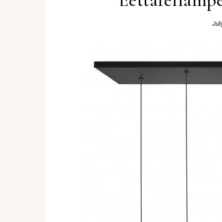
Eettafellamp
Jul